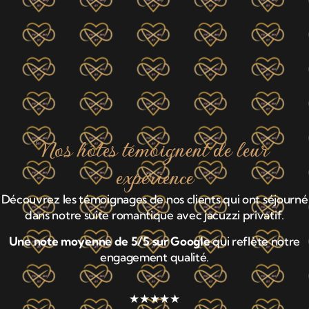
Nos hôtes témoignent de leur
expérience
Découvrez les témoignages de nos clients qui ont séjourné
dans notre suite romantique avec jacuzzi privatif.
Une note moyenne de 5/5 sur Google
qui reflète notre
engagement qualité.
★★★★★