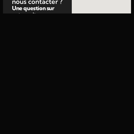
nous contacter ?
Une question sur
notre suite avec
jacuzzi privatif ? Un
besoin spécifique
pour votre séjour
romantique ? Notre
équipe vous répond
sous 48h maximum
(souvent sous 24h
en semaine).
06 85 95 56 36
toietmoisarl@gmail