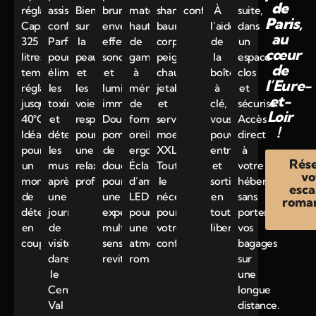
de
réglables.
assises
Bienfaits
brume
matelas
shampoing,
confiture…)
À
suite,
Paris
,
Capacité
confortablement.
sur
enveloppante,
haut
baume
l’aide
dans
au
325
Parfait
la
effets
de
corps),
de
un
cœur
litres,
pour
peau
sonores
gamme
peignoirs,
la
espace
de
température
éliminer
et
et
à
chaussons
boîte
clos
l’Eure-
réglable
les
les
lumineux
mémoire
jetables
à
et
et-
jusqu’à
toxines
voies
immersifs.
de
et
clé,
sécurisé.
Loir
40°C.
et
respiratoires
Double
forme,
serviettes
vous
Accès
!
Idéale
détendre
pour
pommeau
oreillers
moelleuses
pouvez
direct
pour
les
une
de
ergonomiques.
XXL.
entrer
à
Rés
un
muscles
relaxation
douche
Éclairage
Tout
et
votre
vo
moment
après
profonde.
pour
d’ambiance
le
sortir
hébergement
esc
de
une
une
LED
nécessaire
en
sans
roma
détente
journée
expérience
pour
pour
toute
porter
en
de
multi-
une
votre
liberté.
vos
couple.
visite
sensorielle
atmosphère
confort.
bagages
dans
revitalisante.
romantique.
sur
le
une
Centre-
longue
Val
distance.