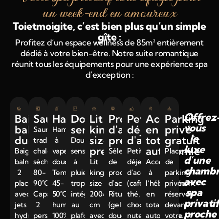
un week-end en amoureux
Toietmoigite, c’est bien plus qu’un simple
gîte :
Profitez d’un espace wellness de 85m² entièrement
dédié à votre bien-être. Notre suite romantique
réunit tous les équipements pour une expérience spa
d’exception :
Offrez
Baignoire
Sauna
Hammam
Douche
Lit
Produits
Petit-
Accès
Parking
vous
balnéo
sensorielle
king-
d'accueil
déjeuner
en
privé
Sauna
Hammam
le
duo
size
premium
d'accueil
total
gratuit
traditionnel,
à
Douche
luxe
premium
autonomie
Baignoire
chaleur
vapeur
sensorielle
Sélection
Petit-
Place
d’une
balnéothérapie
sèche
douce.
à
Lit
de
déjeuner
Accéder
de
chamb
2
80-
Température
pluie
king-
produits
d’accueil
à
parking
avec
places
90°C.
45-
tropicale
size
d’accueil
(café,
l’hébergement
privée
spa
avec
Capacité
50°C,
intégrée
200×200
Rituals
thé,
en
réservée
privati
jets
2
humidité
au
cm
(gel
chocolat,
totale
devant
proche
hydromassants
personnes
100%.
plafond,
avec
douche,
nutella,
autonomie.
votre