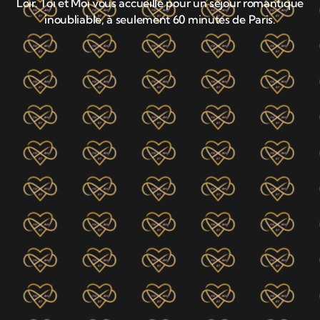
Loir. Toi et Moi vous accueille pour un séjour romantique
inoubliable, à seulement 60 minutes de Paris.