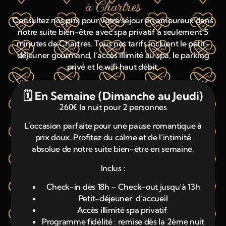
à Chartres
Consultez nos prix pour votre séjour en amoureux dans
notre suite bien-être avec spa privatif à seulement 5
minutes de Chartres. Tous nos tarifs incluent le petit-
déjeuner gourmand, l’accès illimité au spa, le parking
privé et le wifi haut débit.
🗓️ En Semaine (Dimanche au Jeudi)
260€ la nuit pour 2 personnes
L’occasion parfaite pour une pause romantique à
prix doux. Profitez du calme et de l’intimité
absolue de notre suite bien-être en semaine.
Inclus :
Check-in dès 18h – Check-out jusqu’à 13h
Petit-déjeuner d’accueil
Accès illimité spa privatif
Programme fidélité : remise dès la 2ème nuit