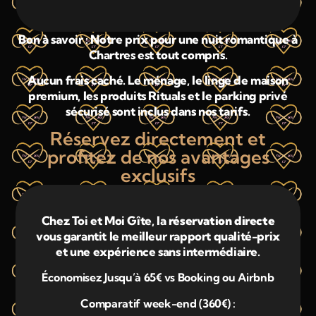
Bon à savoir : Notre prix pour une nuit romantique à
Chartres est tout compris.
Aucun frais caché. Le ménage, le linge de maison
premium, les produits Rituals et le parking privé
sécurisé sont inclus dans nos tarifs.
Réservez directement et
profitez de nos avantages
exclusifs
Chez Toi et Moi Gîte, la
réservation directe
vous garantit le meilleur rapport qualité-prix
et une expérience sans intermédiaire.
Économisez Jusqu’à 65€ vs Booking ou Airbnb
Comparatif week-end (360€) :