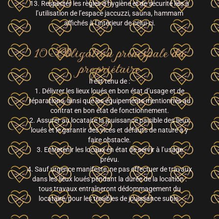
13. Respecter les règles d’hygiène et de sécurité liés à
l’utilisation de l’espace jaccuzzi, sauna, hammam
affichés à l’intérieur de celui-ci.
10- Obligation principale du
propriétaire
Il est tenu de :
1. Délivrer les lieux loués en bon état d’usage et de
réparations, ainsi que les équipements mentionnés au
contrat en bon état de fonctionnement.
2. Assurer au locataire la jouissance paisible des lieux
loués et le garantir des vices et défauts de nature à y
faire obstacle.
3. Entretenir les locaux en état de servir à l’usage
prévu.
4. Sauf urgence manifeste, ne pas effectuer de travaux
dans les lieux loués pendant la durée de la location :
tous travaux entraîneront dédommagement du
locataire, pour les troubles de jouissance subis.