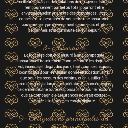
meilleurs délais, et des solutions de relogement ou de
remboursement partiel ou total pourront être
envisagées selon la gravité des dommages. Il est
conseillé aux locataires de souscrire une assurance
couvrant ce type d’événements pour leurs effets
personnels et la continuité de leur séjour.
8- Assurance
Le locataire doit être assuré à une compagnie
d’assurances notoirement connue contre les risques de
vol, incendie et dégât des eaux, tant pour ses risques
locatifs que pour le mobilier donné en location, ainsi
que pour les recours des voisins, et en justifier à la
première réquisition du propriétaire. En conséquence,
ce dernier décline toute responsabilité pour le recours
que sa compagnie d’assurances pourrait exercer
contre le locataire en cas de sinistre.
9- Obligations principales du
locataire