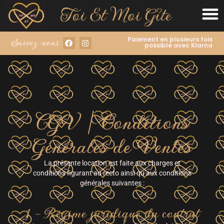
Paiement en plusieurs fois
Suivez-nous :
possible avec Klarna
CGV | Conditions
Générales de Ventes
La présente location est faite aux charges et
conditions figurant au recto ainsi qu’aux conditions
générales suivantes :
1 – Régime juridique du contrat