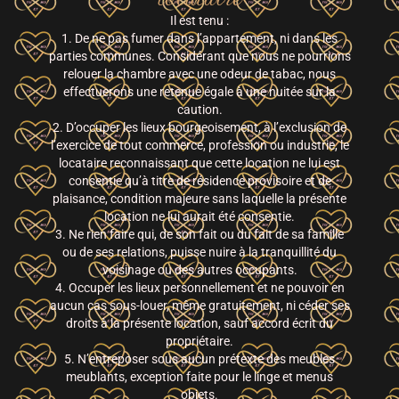
Il est tenu :
1. De ne pas fumer dans l’appartement, ni dans les
parties communes. Considérant que nous ne pourrions
relouer la chambre avec une odeur de tabac, nous
effectuerons une retenue égale à une nuitée sur la
caution.
2. D’occuper les lieux bourgeoisement, à l’exclusion de
l’exercice de tout commerce, profession ou industrie, le
locataire reconnaissant que cette location ne lui est
consentie qu’à titre de résidence provisoire et de
plaisance, condition majeure sans laquelle la présente
location ne lui aurait été consentie.
3. Ne rien faire qui, de son fait ou du fait de sa famille
ou de ses relations, puisse nuire à la tranquillité du
voisinage ou des autres occupants.
4. Occuper les lieux personnellement et ne pouvoir en
aucun cas sous-louer, même gratuitement, ni céder ses
droits à la présente location, sauf accord écrit du
propriétaire.
5. N’entreposer sous aucun prétexte des meubles
meublants, exception faite pour le linge et menus
objets.