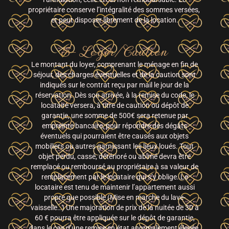
propriétaire conserve l’intégralité des sommes versées,
et peut disposer librement de la location.
5- Loyer/Caution
Le montant du loyer, comprenant le ménage en fin de
séjour, des charges éventuelles et de la caution sont
indiqués sur le contrat reçu par mail le jour de la
réservation. Dès son arrivée, à la remise du code, le
locataire versera, à titre de caution ou dépôt de
garantie, une somme de 500€ sera retenue par
empreinte bancaire, pour répondre des dégâts
éventuels qui pourraient être causés aux objets
mobiliers ou autres garnissant les lieux loués. Tout
objet perdu, cassé, détérioré ou abîmé devra être
remplacé ou remboursé au propriétaire à sa valeur de
remplacement par le locataire qui s’y oblige. Le
locataire est tenu de maintenir l’appartement aussi
propre que possible (Mise en marche du lave-
vaisselle…) Une majoration de prix de la nuitée de 30 à
60 € pourra être appliquée sur le dépôt de garantie,
dans le cas d’une remise en état anormalement élevée.