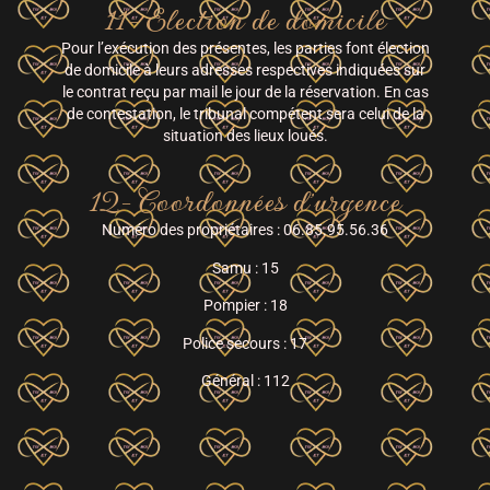
11- Election de domicile
Pour l’exécution des présentes, les parties font élection
de domicile à leurs adresses respectives indiquées sur
le contrat reçu par mail le jour de la réservation. En cas
de contestation, le tribunal compétent sera celui de la
situation des lieux loués.
12- Coordonnées d'urgence
Numéro des propriétaires : 06.85.95.56.36
Samu : 15
Pompier : 18
Police secours : 17
Général : 112