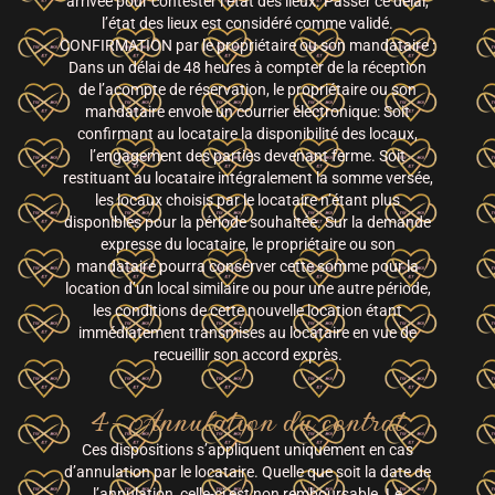
arrivée pour contester l’état des lieux. Passer ce délai,
l’état des lieux est considéré comme validé.
CONFIRMATION par le propriétaire ou son mandataire :
Dans un délai de 48 heures à compter de la réception
de l’acompte de réservation, le propriétaire ou son
mandataire envoie un courrier électronique: Soit
confirmant au locataire la disponibilité des locaux,
l’engagement des parties devenant ferme. Soit
restituant au locataire intégralement la somme versée,
les locaux choisis par le locataire n’étant plus
disponibles pour la période souhaitée. Sur la demande
expresse du locataire, le propriétaire ou son
mandataire pourra conserver cette somme pour la
location d’un local similaire ou pour une autre période,
les conditions de cette nouvelle location étant
immédiatement transmises au locataire en vue de
recueillir son accord exprès.
4- Annulation du contrat
Ces dispositions s’appliquent uniquement en cas
d’annulation par le locataire. Quelle que soit la date de
l’annulation, celle-ci est non remboursable. Le