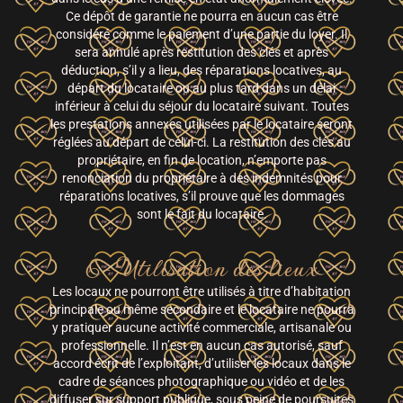
Ce dépôt de garantie ne pourra en aucun cas être
considéré comme le paiement d’une partie du loyer. Il
sera annulé après restitution des clés et après
déduction, s’il y a lieu, des réparations locatives, au
départ du locataire ou au plus tard dans un délai
inférieur à celui du séjour du locataire suivant. Toutes
les prestations annexes utilisées par le locataire seront
réglées au départ de celui-ci. La restitution des clés au
propriétaire, en fin de location, n’emporte pas
renonciation du propriétaire à des indemnités pour
réparations locatives, s’il prouve que les dommages
sont le fait du locataire.
6- Utilisation des lieux
Les locaux ne pourront être utilisés à titre d’habitation
principale ou même secondaire et le locataire ne pourra
y pratiquer aucune activité commerciale, artisanale ou
professionnelle. Il n’est en aucun cas autorisé, sauf
accord écrit de l’exploitant, d’utiliser les locaux dans le
cadre de séances photographique ou vidéo et de les
diffuser sur support publique, sous peine de poursuites