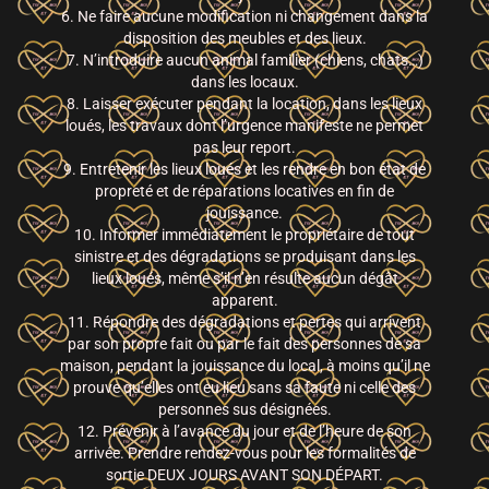
6. Ne faire aucune modification ni changement dans la
disposition des meubles et des lieux.
7. N’introduire aucun animal familier (chiens, chats…)
dans les locaux.
8. Laisser exécuter pendant la location, dans les lieux
loués, les travaux dont l’urgence manifeste ne permet
pas leur report.
9. Entretenir les lieux loués et les rendre en bon état de
propreté et de réparations locatives en fin de
jouissance.
10. Informer immédiatement le propriétaire de tout
sinistre et des dégradations se produisant dans les
lieux loués, même s’il n’en résulte aucun dégât
apparent.
11. Répondre des dégradations et pertes qui arrivent
par son propre fait ou par le fait des personnes de sa
maison, pendant la jouissance du local, à moins qu’il ne
prouve qu’elles ont eu lieu sans sa faute ni celle des
personnes sus désignées.
12. Prévenir à l’avance du jour et de l’heure de son
arrivée. Prendre rendez-vous pour les formalités de
sortie DEUX JOURS AVANT SON DÉPART.