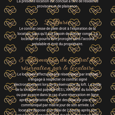
La présente location est conclue à titre de résidence
provisoire et de plaisance.
2- Durée
Le contrat cesse de plein droit à l’expiration de la
location, sans qu’il soit besoin de donner congé. La
location ne pourra être prorogée sans l’accord
préalable et écrit du propriétaire.
3- Formation du contrat de
réservation par le locataire
Le locataire effectuant une réservation par internet
s’engage à respecter ce contrat signé
électroniquement lors de la réservation du loft. Le solde
de la location est payable DÈS L’ARRIVÉE du locataire
ou par avance dans le cas d’une réservation en ligne
après acceptation de l’état des lieux sur place ou
communiqué par mail le jour de son arrivée. Le
locataire dispose d’un délai de 2 heures après son