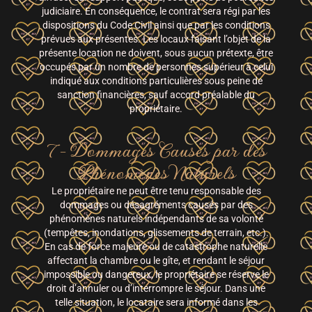
judiciaire. En conséquence, le contrat sera régi par les
dispositions du Code Civil ainsi que par les conditions
prévues aux présentes. Les locaux faisant l’objet de la
présente location ne doivent, sous aucun prétexte, être
occupés par un nombre de personnes supérieur à celui
indiqué aux conditions particulières sous peine de
sanction financières, sauf accord préalable du
propriétaire.
7- Dommages Causés par des
Phénomènes Naturels
Le propriétaire ne peut être tenu responsable des
dommages ou désagréments causés par des
phénomènes naturels indépendants de sa volonté
(tempêtes, inondations, glissements de terrain, etc.).
En cas de force majeure ou de catastrophe naturelle
affectant la chambre ou le gîte, et rendant le séjour
impossible ou dangereux, le propriétaire se réserve le
droit d’annuler ou d’interrompre le séjour. Dans une
telle situation, le locataire sera informé dans les