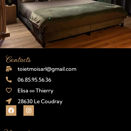
Contacts
toietmoisarl@gmail.com
06.85.95.56.36
Elisa ∞ Thierry
28630 Le Coudray