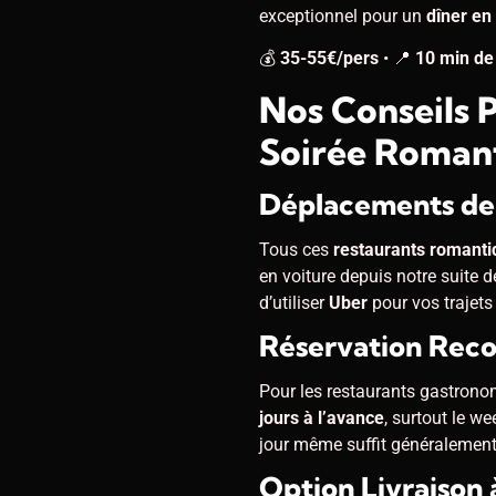
exceptionnel pour un
dîner en
💰
35-55€/pers
• 📍
10 min de 
Nos Conseils 
Soirée Roman
Déplacements depu
Tous ces
restaurants romanti
en voiture depuis notre suite 
d’utiliser
Uber
pour vos trajets 
Réservation Re
Pour les restaurants gastrono
jours à l’avance
, surtout le w
jour même suffit généralement
Option Livraison à