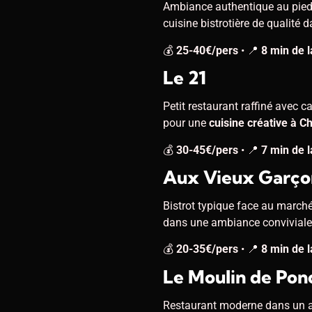
Ambiance authentique au pied d
cuisine bistrotière de qualité 
💰
25-40€/pers
• 📍
8 min de l
Le 21
Petit restaurant raffiné avec ca
pour une
cuisine créative à C
💰
30-45€/pers
• 📍
7 min de l
Aux Vieux Garço
Bistrot typique face au marché
dans une ambiance conviviale 
💰
20-35€/pers
• 📍
8 min de l
Le Moulin de Pon
Restaurant moderne dans un a