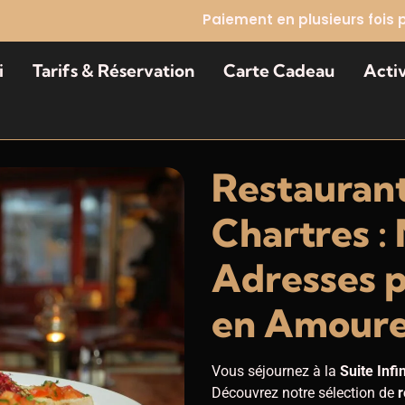
Paiement en plusieurs fois 
i
Tarifs & Réservation
Carte Cadeau
Acti
Restauran
Chartres :
Adresses p
en Amour
Vous séjournez à la
Suite Infi
Découvrez notre sélection de
r