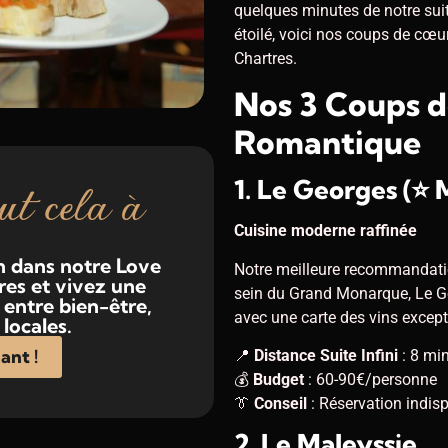
quelques minutes de notre suit
étoilé, voici nos coups de cœu
Chartres.
Nos 3 Coups d
Romantique
ut cela à
1. Le Georges (⭐ 
Cuisine moderne raffinée
n dans notre Love
Notre meilleure recommandat
res et vivez une
sein du Grand Monarque, Le G
entre bien-être,
avec une carte des vins except
locales.
ant !
📍
Distance Suite Infini
: 8 min
💰
Budget
: 60-90€/personne
👔
Conseil
: Réservation indis
2. Le Maleyssie