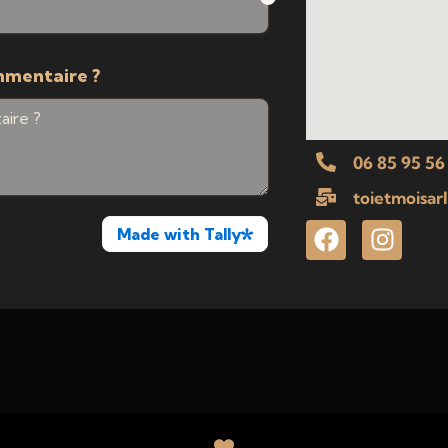
06 85 95 56
toietmoisa