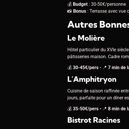
💰
Budget
: 30-50€/personne
📸
Bonus
: Terrasse avec vue 
Autres Bonnes
Le Molière
Hôtel particulier du XVIe siècl
pâtisseries maison. Cadre rom
💰
30-45€/pers
• 📍
7 min de l
L’Amphitryon
Cuisine de saison raffinée ent
jours, parfaite pour un dîner e
💰
35-50€/pers
• 📍
8 min de l
Bistrot Racines