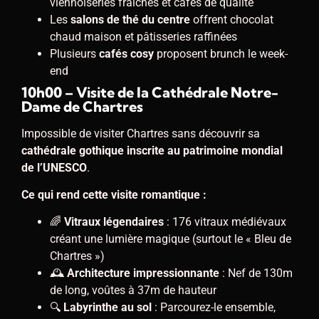
viennoiseries fraîches et cafés de qualité
Les
salons de thé du centre
offrent chocolat
chaud maison et pâtisseries raffinées
Plusieurs
cafés cosy
proposent brunch le week-
end
10h00 – Visite de la Cathédrale Notre-
Dame de Chartres
Impossible de visiter Chartres sans découvrir sa
cathédrale gothique inscrite au patrimoine mondial
de l’UNESCO
.
Ce qui rend cette visite romantique :
🌈
Vitraux légendaires
: 176 vitraux médiévaux
créant une lumière magique (surtout le « Bleu de
Chartres »)
🕰️
Architecture impressionnante
: Nef de 130m
de long, voûtes à 37m de hauteur
🔍
Labyrinthe au sol
: Parcourez-le ensemble,