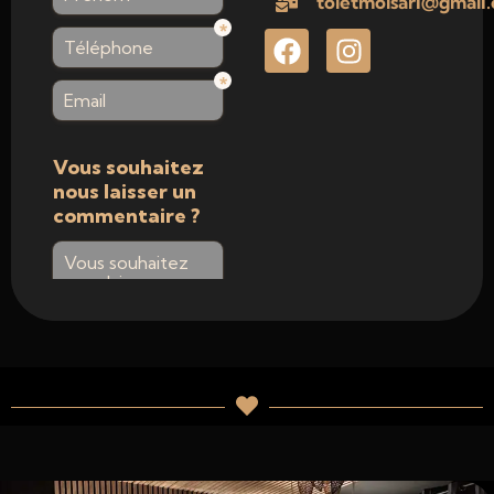
toietmoisarl@gmail