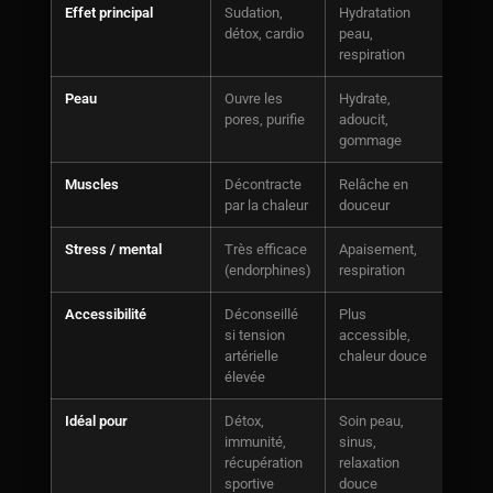
Effet principal
Sudation,
Hydratation
Mass
détox, cardio
peau,
ciblé
respiration
Peau
Ouvre les
Hydrate,
Stimu
pores, purifie
adoucit,
gommage
Muscles
Décontracte
Relâche en
Mass
par la chaleur
douceur
Stress / mental
Très efficace
Apaisement,
Rela
(endorphines)
respiration
Accessibilité
Déconseillé
Plus
Acces
si tension
accessible,
artérielle
chaleur douce
élevée
Idéal pour
Détox,
Soin peau,
Doul
immunité,
sinus,
déten
récupération
relaxation
sportive
douce