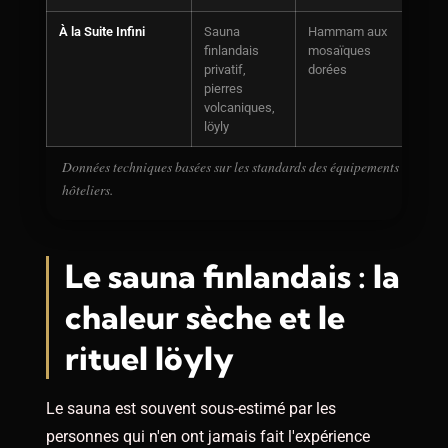
À la Suite Infini
Sauna
Hammam aux
Balné
finlandais
mosaïques
maint
privatif,
dorées
pierres
volcaniques,
löyly
Données techniques basées sur les standards des équipements spa résid
hôteliers.
Le sauna finlandais : la
chaleur sèche et le
rituel löyly
Le sauna est souvent sous-estimé par les
personnes qui n'en ont jamais fait l'expérience