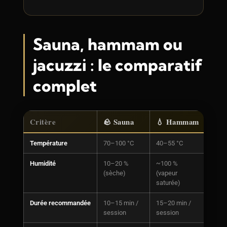
Sauna, hammam ou
jacuzzi : le comparatif
complet
Critère
🪨 Sauna
💧 Hammam
🌊 J
Température
70–100 °C
40–55 °C
35–3
Humidité
10–20 %
~100 %
Eau l
(sèche)
(vapeur
saturée)
Durée recommandée
10–15 min /
15–20 min /
20–4
session
session